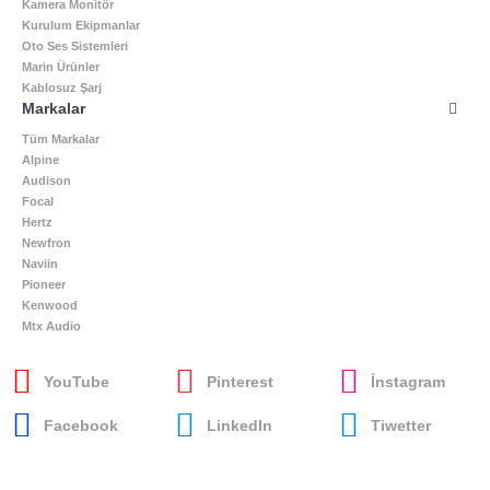
Kamera Monitör
Kurulum Ekipmanlar
Oto Ses Sistemleri
Marin Ürünler
Kablosuz Şarj
Markalar
Tüm Markalar
Alpine
Audison
Focal
Hertz
Newfron
Naviin
Pioneer
Kenwood
Mtx Audio
YouTube
Pinterest
İnstagram
Facebook
LinkedIn
Tiwetter