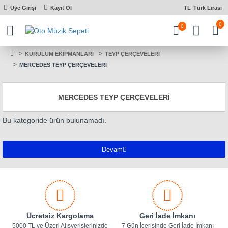
Üye Girişi
Kayıt Ol
TL
Türk Lirası
0
0
KURULUM EKİPMANLARI
TEYP ÇERÇEVELERİ
MERCEDES TEYP ÇERÇEVELERİ
MERCEDES TEYP ÇERÇEVELERİ
Bu kategoride ürün bulunamadı.
Devam
Ücretsiz Kargolama
Geri İade İmkanı
5000 TL ve Üzeri Alışverişlerinizde
7 Gün İçerisinde Geri İade İmkanı