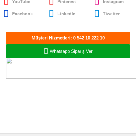
YouTube
Pinterest
İnstagram
Facebook
LinkedIn
Tiwetter
Müşteri Hizmetleri: 0 542 10 222 10
Whatsapp Sipariş Ver
Oto Müzik Sepeti
Oto Ses ve Görüntü
Sistemleri - Bandırma