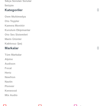
Sıkça Sorulan Sorular
İletişim
Kategoriler
Oem Multimedya
Oto Teypler
Kamera Monitör
Kurulum Ekipmanlar
Oto Ses Sistemleri
Marin Ürünler
Kablosuz Şarj
Markalar
Tüm Markalar
Alpine
Audison
Focal
Hertz
Newfron
Naviin
Pioneer
Kenwood
Mtx Audio