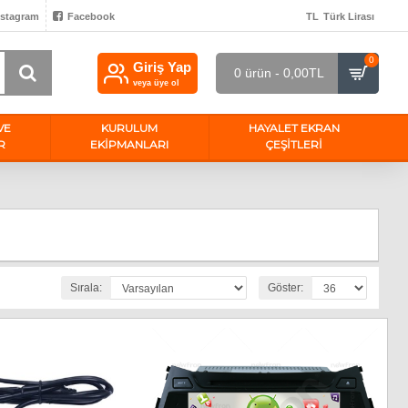
nstagram
Facebook
TL
Türk Lirası
0
Giriş Yap
0 ürün - 0,00TL
veya üye ol
VE
KURULUM
HAYALET EKRAN
R
EKİPMANLARI
ÇEŞITLERI
Sırala:
Göster: