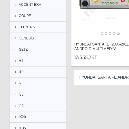
ACCENT ERA
COUPE
ELENTRA
GENESİS
HYUNDAI SANTAFE (2006-2011
ANDROİD MULTİMEDYA
GETZ
13.535,34TL
H1
İ10
HYUNDAİ SANTA FE ANDR
İ20
İ30
İ40
İX20
İX35