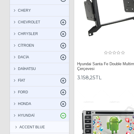
CHERY
CHEVROLET
CHRYSLER
CİTROEN
DACİA
Hyundai Santa Fe Double Multi
Çerçevesi
DAİHATSU
3.158,25TL
FİAT
FORD
HONDA
HYUNDAİ
ACCENT BLUE