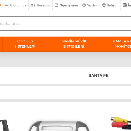
Blogumuz
Hesabım
Siparişlerim
Yardım
İletişim
İ
OTO SES
MARİN MÜZİK
KAMERA 
SISTEMLERI
SİSTEMLERİ
MONİTÖ
SANTA FE