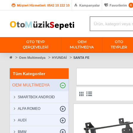
Müşteri Hizmetleri: 0542 10 222 10
Kampanyalar
Favorilerim
0
OTO TEYP
OEM
OTO
ÇERÇEVELERİ
MULTIMEDYA
TEYPLER
Oem Multimedya
HYUNDAİ
SANTA FE
Tüm Kategoriler
OEM MULTİMEDYA
SMARTBOX ANDROİD
ALFA ROMEO
AUDİ
BMW