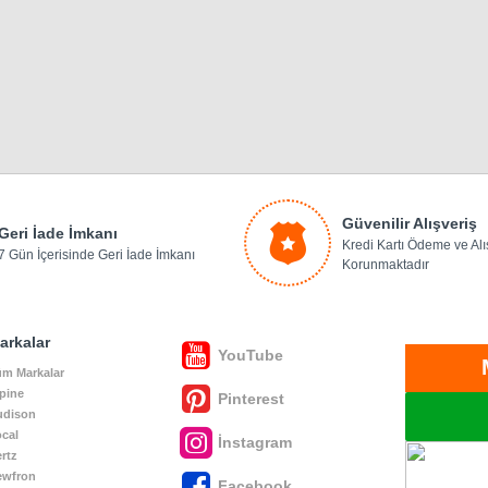
Güvenilir Alışveriş
Geri İade İmkanı
Kredi Kartı Ödeme ve Alış
7 Gün İçerisinde Geri İade İmkanı
Korunmaktadır
arkalar
YouTube
m Markalar
pine
Pinterest
udison
cal
İnstagram
rtz
ewfron
Facebook