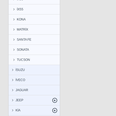
İX55
KONA
MATRİX
SANTA FE
SONATA
TUCSON
İSUZU
İVECO
JAGUAR
JEEP
KİA