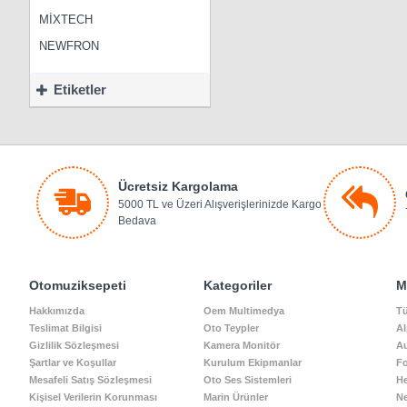
MİXTECH
NEWFRON
Etiketler
Ücretsiz Kargolama
5000 TL ve Üzeri Alışverişlerinizde Kargo
Bedava
Otomuziksepeti
Kategoriler
M
Hakkımızda
Oem Multimedya
Tü
Teslimat Bilgisi
Oto Teypler
Al
Gizlilik Sözleşmesi
Kamera Monitör
A
Şartlar ve Koşullar
Kurulum Ekipmanlar
Fo
Mesafeli Satış Sözleşmesi
Oto Ses Sistemleri
He
Kişisel Verilerin Korunması
Marin Ürünler
N