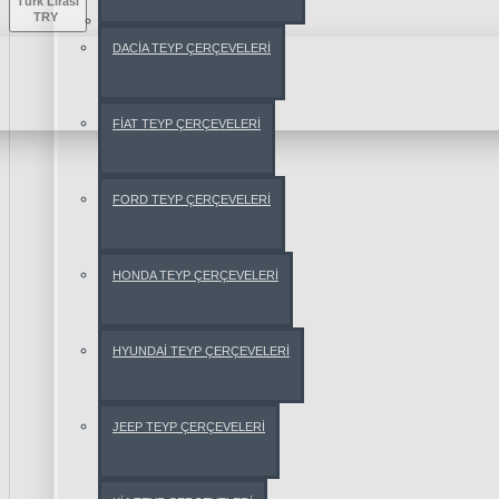
Türk Lirası
TRY
ROMEO
DACİA TEYP ÇERÇEVELERİ
147
159
FİAT TEYP ÇERÇEVELERİ
BRERA
FORD TEYP ÇERÇEVELERİ
GİULİETTA
HONDA TEYP ÇERÇEVELERİ
GT
HYUNDAİ TEYP ÇERÇEVELERİ
MİTO
JEEP TEYP ÇERÇEVELERİ
SPİDER