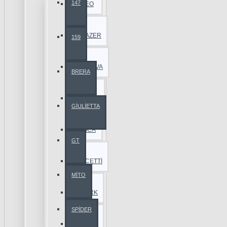
147
AVEO
BLAZER
159
CAPTİVA
BRERA
CRUZE
GİULİETTA
EPİCA
GT
LACETTİ
MİTO
SPARK
SPİDER
TAHOE