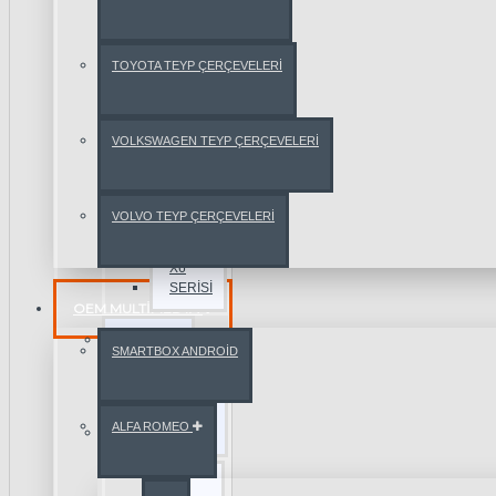
BMW
X4
TOYOTA TEYP ÇERÇEVELERİ
SERİSİ
BMW
VOLKSWAGEN TEYP ÇERÇEVELERİ
X5
SERİSİ
VOLVO TEYP ÇERÇEVELERİ
BMW
X6
SERİSİ
OEM MULTIMEDYA
CHERY
SMARTBOX ANDROİD
CHEVROLET
ALFA ROMEO