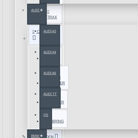
AUDİ
TRAX
AUDİ A3
CHRYSLER
AUDİ A4
300
C
AUDİ A6
GRAND
VOYAGER
AUDİ TT
PT
CRUISER
Q5
SEBRİNG
BMW
CİTROEN