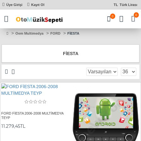
Üye Girişi
Kayıt Ol
TL
Türk Lirası
0
0
Oem Multimedya
FORD
FİESTA
FİESTA
FORD FİESTA 2006-2008 MULTİMEDYA
TEYP
11.279,45TL