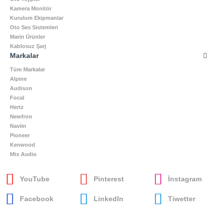
Kamera Monitör
Kurulum Ekipmanlar
Oto Ses Sistemleri
Marin Ürünler
Kablosuz Şarj
Markalar
Tüm Markalar
Alpine
Audison
Focal
Hertz
Newfron
Naviin
Pioneer
Kenwood
Mtx Audio
YouTube
Pinterest
İnstagram
Facebook
LinkedIn
Tiwetter