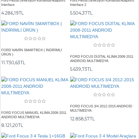
Ford Fiesta Direksiyon Kumanda Adaptörü
Ford Fiesta Direksiyon Kumanda Adaptörü
İnterface
İnterface 2
4.286,19TL
5.504,37TL
FORD NAVİİN SMARTBOX ( İNDİRİMLİ
ÜRÜN )
FORD FOCUS DİJİTAL KLİMA 2008-2011
ANDROİD MULTİMEDYA
11.730,63TL
5.639,73TL
FORD FOCUS 3/4 2012-2015 ANDROİD
MULTİMEDYA
FORD FOCUS MANUEL KLİMA 2008-2011
ANDROİD MULTİMEDYA
12.858,57TL
8.121,20TL