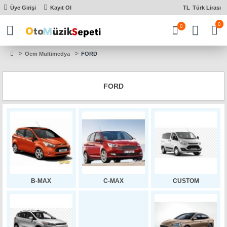
Üye Girişi
Kayıt Ol
TL
Türk Lirası
0
0
Oem Multimedya
FORD
FORD
B-MAX
C-MAX
CUSTOM