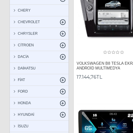
CHERY
CHEVROLET
CHRYSLER
CİTROEN
DACİA
VOLKSWAGEN B8 TESLA EK
ANDROİD MULTİMEDYA
DAİHATSU
17.144,76TL
FİAT
FORD
HONDA
HYUNDAİ
İSUZU