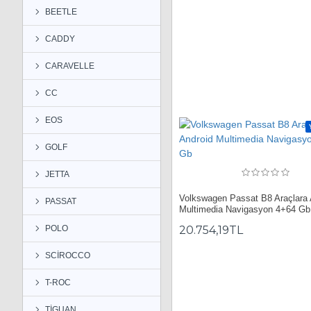
BEETLE
CADDY
CARAVELLE
CC
EOS
GOLF
JETTA
Volkswagen Passat B8 Araçlara 
PASSAT
Multimedia Navigasyon 4+64 Gb
20.754,19TL
POLO
SCİROCCO
T-ROC
TİGUAN