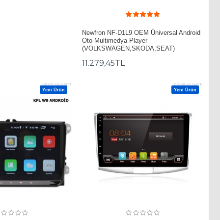
Newfron NF-D1L9 OEM Üniversal Android
Oto Multimedya Player
(VOLKSWAGEN,SKODA,SEAT)
11.279,45TL
Yeni Ürün
Yeni Ürün