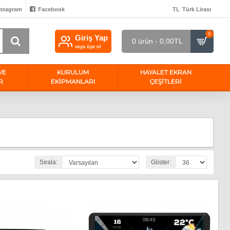
nstagram
Facebook
TL
Türk Lirası
0
Giriş Yap
0 ürün - 0,00TL
veya üye ol
VE
KURULUM
HAYALET EKRAN
R
EKİPMANLARI
ÇEŞITLERI
Sırala:
Göster: