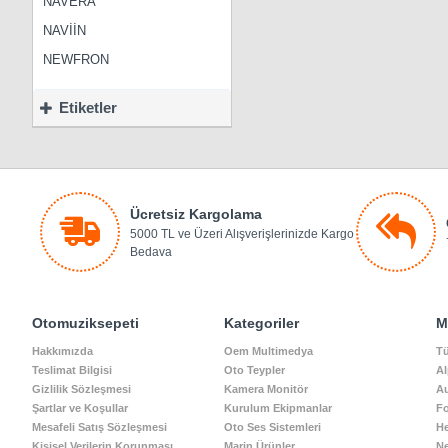
NAVERA
NAVİİN
NEWFRON
Etiketler
Ücretsiz Kargolama
5000 TL ve Üzeri Alışverişlerinizde Kargo
Bedava
Otomuziksepeti
Kategoriler
M
Hakkımızda
Oem Multimedya
Tü
Teslimat Bilgisi
Oto Teypler
Al
Gizlilik Sözleşmesi
Kamera Monitör
A
Şartlar ve Koşullar
Kurulum Ekipmanlar
Fo
Mesafeli Satış Sözleşmesi
Oto Ses Sistemleri
He
Kişisel Verilerin Korunması
Marin Ürünler
N