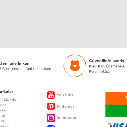
Güvenilir Alışveriş
Geri İade İmkanı
Kredi Kartı Ödeme ve Alış
7 Gün İçerisinde Geri İade İmkanı
Korunmaktadır
arkalar
YouTube
m Markalar
pine
Pinterest
udison
cal
İnstagram
rtz
ewfron