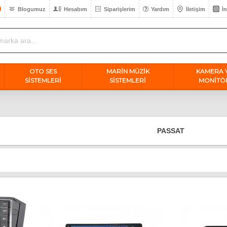
Blogumuz
Hesabım
Siparişlerim
Yardım
İletişim
İ
OTO SES
MARİN MÜZİK
KAMERA 
SISTEMLERI
SİSTEMLERİ
MONİTÖ
PASSAT