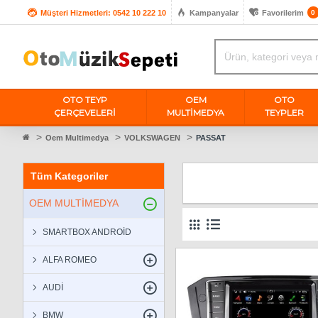
Müşteri Hizmetleri: 0542 10 222 10
Kampanyalar
Favorilerim
0
OTO TEYP
OEM
OTO
ÇERÇEVELERİ
MULTIMEDYA
TEYPLER
Oem Multimedya
VOLKSWAGEN
PASSAT
Tüm Kategoriler
OEM MULTİMEDYA
SMARTBOX ANDROİD
ALFA ROMEO
AUDİ
BMW