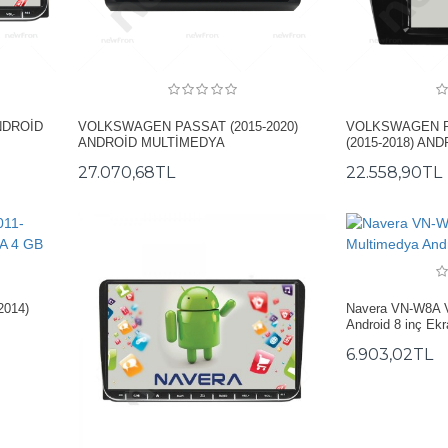
NDROİD
VOLKSWAGEN PASSAT (2015-2020)
VOLKSWAGEN P
ANDROİD MULTİMEDYA
(2015-2018) A
27.070,68TL
22.558,90TL
014)
Navera VN-W8A 
Android 8 inç Ek
6.903,02TL