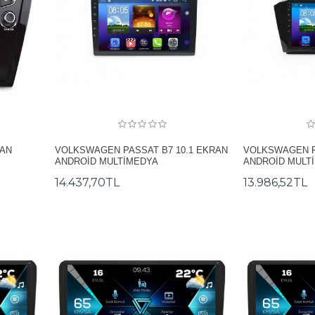
RAN
VOLKSWAGEN PASSAT B7 10.1 EKRAN
VOLKSWAGEN P
ANDROİD MULTİMEDYA
ANDROİD MULT
14.437,70TL
13.986,52TL