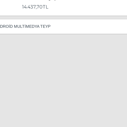
14.437,70TL
DROİD MULTİMEDYA TEYP