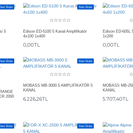
Yeni Ürün
Yeni Ürün
si 5
Edison ED-5100 5 Kanal Amplifikatör
Edison ED-605L 5
4x100 1x400
1x200
0,00TL
0,00TL
Yeni Ürün
Yeni Ürün
MOBASS MB-3000.5 AMPLİFİKATÖR 5
MOBASS MB-250
KANAL
KANAL
 RANGE
ER 2000
6.226,26TL
5.707,40TL
Yeni Ürün
Yeni Ürün