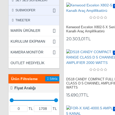
SET SES SİSTEMLERİ
SUBWOOFER
TWEETER
Kenwood Excelon X802-5 X Seri
MARİN ÜRÜNLER
Kanallı Araç Amplifikatörü
20.303,01TL
KURULUM EKİPMAN
KAMERA MONİTÖR
OUTLET HEDİYELİK
Ürün Filtreleme
Sıfırla
DS18 CANDY COMPACT FULL
CLASS D 5 CHANNEL AMPLIFI
WATTS
Fiyat Aralığı
15.690,17TL
TL
TL