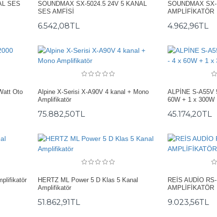
AL SES
SOUNDMAX SX-5024.5 24V 5 KANAL
SOUNDMAX SX-
SES AMFİSİ
AMPLİFİKATÖR
6.542,08TL
4.962,96TL
Watt Oto
Alpine X-Serisi X-A90V 4 kanal + Mono
ALPİNE S-A55V 5 
Amplifikatör
60W + 1 x 300W
75.882,50TL
45.174,20TL
lifikatör
HERTZ ML Power 5 D Klas 5 Kanal
REİS AUDİO RS-
Amplifikatör
AMPLİFİKATÖR
51.862,91TL
9.023,56TL