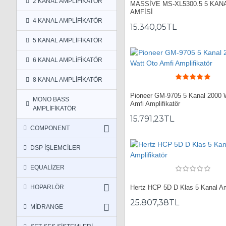
2 KANAL AMPLİFİKATÖR
MASSİVE MS-XL5300.5 5 KAN
AMFİSİ
4 KANAL AMPLİFİKATÖR
15.340,05TL
5 KANAL AMPLİFİKATÖR
6 KANAL AMPLİFİKATÖR
8 KANAL AMPLİFİKATÖR
Pioneer GM-9705 5 Kanal 2000 
MONO BASS
Amfi Amplifikatör
AMPLİFİKATÖR
15.791,23TL
COMPONENT
DSP İŞLEMCİLER
EQUALİZER
HOPARLÖR
Hertz HCP 5D D Klas 5 Kanal Amp
25.807,38TL
MİDRANGE