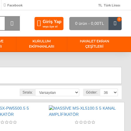
Facebook
TL
Türk Lirası
0
Giriş Yap
0 ürün - 0,00TL
veya üye ol
VE
KURULUM
HAYALET EKRAN
R
EKİPMANLARI
ÇEŞITLERI
Sırala:
Göster: