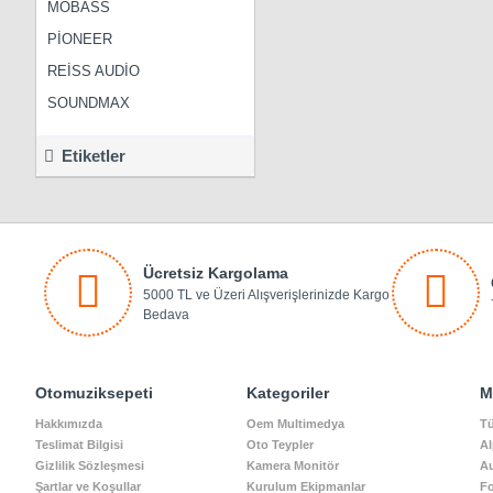
MOBASS
PİONEER
REİSS AUDİO
SOUNDMAX
Etiketler
Ücretsiz Kargolama
5000 TL ve Üzeri Alışverişlerinizde Kargo
Bedava
Otomuziksepeti
Kategoriler
M
Hakkımızda
Oem Multimedya
Tü
Teslimat Bilgisi
Oto Teypler
Al
Gizlilik Sözleşmesi
Kamera Monitör
A
Şartlar ve Koşullar
Kurulum Ekipmanlar
Fo