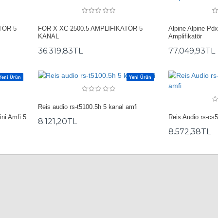
TÖR 5
FOR-X XC-2500.5 AMPLİFİKATÖR 5
Alpine Alpine Pdx
KANAL
Amplifikatör
36.319,83TL
77.049,93TL
Yeni Ürün
Yeni Ürün
Reis audio rs-t5100.5h 5 kanal amfi
ni Amfi 5
Reis Audio rs-cs
8.121,20TL
8.572,38TL