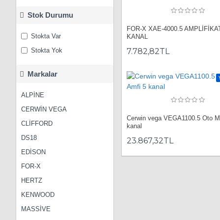
Stok Durumu
FOR-X XAE-4000.5 AMPLİFİKA
Stokta Var
KANAL
Stokta Yok
7.782,82TL
Markalar
ALPİNE
CERWİN VEGA
Cerwin vega VEGA1100.5 Oto Mi
CLİFFORD
kanal
DS18
23.867,32TL
EDİSON
FOR-X
HERTZ
KENWOOD
MASSİVE