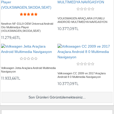
VOLKSWAGEN ARAÇLARA UYUMLU
ANDROİD MULTİMEDYA NAVİGASYON
Newfron NF-D1L9 OEM Üniversal Android
Oto Multimedya Player
10.377,09TL
(VOLKSWAGEN,SKODA,SEAT)
11.279,45TL
Volkwagen Jetta Araçlara Android Multimedia
Navigasyon
Volkswagen CC 2009 ve 2017 Araçlara
Android 8 0 Multimedia Navigasyon
11.933,66TL
10.377,09TL
Son Ürünleri Görüntülemektesiniz...