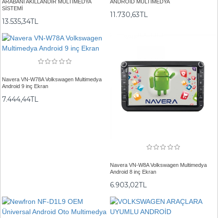
ARABANI AKILLANDIR MULTİMEDYA
ANDROİD MULTİMEDYA
SİSTEMİ
11.730,63TL
13.535,34TL
Navera VN-W78A Volkswagen Multimedya
Android 9 inç Ekran
7.444,44TL
Navera VN-W8A Volkswagen Multimedya
Android 8 inç Ekran
6.903,02TL