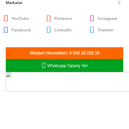
Markalar
YouTube
Pinterest
İnstagram
Facebook
LinkedIn
Tiwetter
Müşteri Hizmetleri: 0 542 10 222 10
Whatsapp Sipariş Ver
Oto Müzik Sepeti
Oto Ses ve Görüntü
Sistemleri - Bandırma