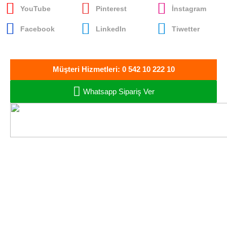
YouTube
Pinterest
İnstagram
Facebook
LinkedIn
Tiwetter
Müşteri Hizmetleri: 0 542 10 222 10
Whatsapp Sipariş Ver
Oto Müzik Sepeti
Oto Ses ve Görüntü
Sistemleri - Bandırma