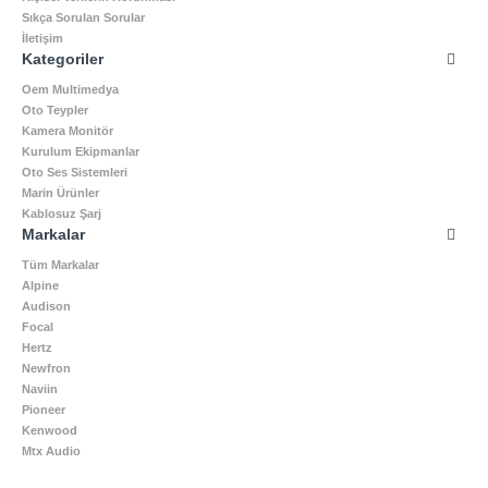
Sıkça Sorulan Sorular
İletişim
Kategoriler
Oem Multimedya
Oto Teypler
Kamera Monitör
Kurulum Ekipmanlar
Oto Ses Sistemleri
Marin Ürünler
Kablosuz Şarj
Markalar
Tüm Markalar
Alpine
Audison
Focal
Hertz
Newfron
Naviin
Pioneer
Kenwood
Mtx Audio