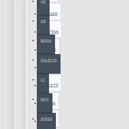
147
BLAZER
159
CAPTİVA
BRERA
CRUZE
GİULİETTA
EPİCA
GT
LACETTİ
MİTO
SPARK
SPİDER
TAHOE