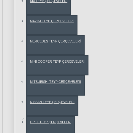
KİA TEYP ÇERÇEVELERİ
AUDİ
A3
MAZDA TEYP ÇERÇEVELERİ
AUDİ
MERCEDES TEYP ÇERÇEVELERİ
A4
MİNİ COOPER TEYP ÇERÇEVELERİ
AUDİ
A6
MİTSUBİSHİ TEYP ÇERÇEVELERİ
AUDİ
TT
NİSSAN TEYP ÇERÇEVELERİ
Q5
BMW
OPEL TEYP ÇERÇEVELERİ