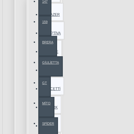
147
BLAZER
159
CAPTİVA
BRERA
CRUZE
GİULİETTA
EPİCA
GT
LACETTİ
MİTO
SPARK
SPİDER
TAHOE