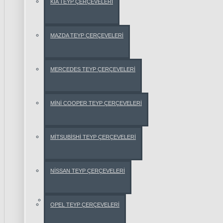
KİA TEYP ÇERÇEVELERİ
AUDİ
A3
MAZDA TEYP ÇERÇEVELERİ
AUDİ
MERCEDES TEYP ÇERÇEVELERİ
A4
MİNİ COOPER TEYP ÇERÇEVELERİ
AUDİ
A6
MİTSUBİSHİ TEYP ÇERÇEVELERİ
AUDİ
TT
NİSSAN TEYP ÇERÇEVELERİ
Q5
BMW
OPEL TEYP ÇERÇEVELERİ