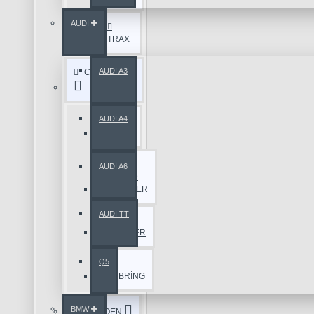
AUDİ
TRAX
AUDİ A3
CHRYSLER
AUDİ A4
300
C
AUDİ A6
GRAND
VOYAGER
AUDİ TT
PT
CRUISER
Q5
SEBRİNG
BMW
CİTROEN