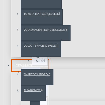
BMW
X4
TOYOTA TEYP ÇERÇEVELERİ
SERİSİ
BMW
VOLKSWAGEN TEYP ÇERÇEVELERİ
X5
SERİSİ
VOLVO TEYP ÇERÇEVELERİ
BMW
X6
SERİSİ
OEM MULTIMEDYA
CHERY
SMARTBOX ANDROİD
CHEVROLET
ALFA ROMEO