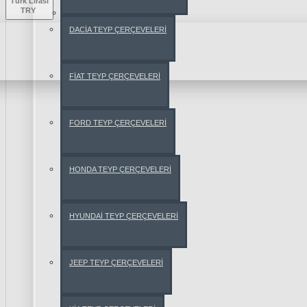
Türk Lirası
TRY
ROMEO
DACİA TEYP ÇERÇEVELERİ
147
159
FİAT TEYP ÇERÇEVELERİ
BRERA
FORD TEYP ÇERÇEVELERİ
GİULİETTA
HONDA TEYP ÇERÇEVELERİ
GT
HYUNDAİ TEYP ÇERÇEVELERİ
MİTO
JEEP TEYP ÇERÇEVELERİ
SPİDER