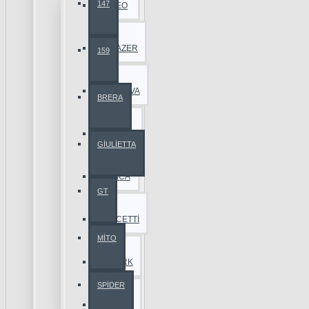
147
AVEO
BLAZER
159
CAPTİVA
BRERA
CRUZE
GİULİETTA
EPİCA
GT
LACETTİ
MİTO
SPARK
SPİDER
TAHOE