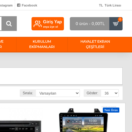
nstagram
Facebook
TL
Türk Lirası
0
Giriş Yap
0 ürün - 0,00TL
veya üye ol
VE
KURULUM
HAYALET EKRAN
R
EKİPMANLARI
ÇEŞITLERI
Sırala:
Göster:
Yeni Ürün