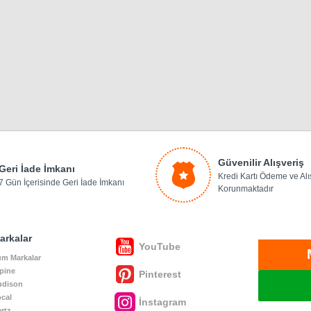
Güvenilir Alışveriş
Geri İade İmkanı
Kredi Kartı Ödeme ve Alış
7 Gün İçerisinde Geri İade İmkanı
Korunmaktadır
arkalar
YouTube
m Markalar
pine
Pinterest
udison
cal
İnstagram
rtz