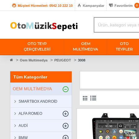
Müşteri Hizmetleri: 0542 10 222 10
Kampanyalar
Favorilerim
0
OTO TEYP
OEM
OTO
ÇERÇEVELERİ
MULTIMEDYA
TEYPLER
Oem Multimedya
PEUGEOT
3008
Tüm Kategoriler
OEM MULTİMEDYA
SMARTBOX ANDROİD
ALFA ROMEO
AUDİ
BMW