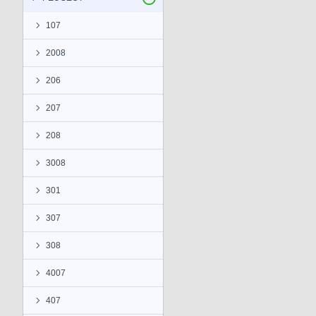
107
2008
206
207
208
3008
301
307
308
4007
407