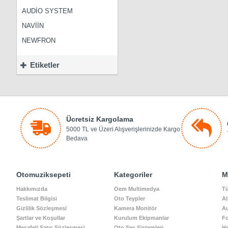
AUDİO SYSTEM
NAVİİN
NEWFRON
Etiketler
Ücretsiz Kargolama
5000 TL ve Üzeri Alışverişlerinizde Kargo
Bedava
Otomuziksepeti
Kategoriler
M
Hakkımızda
Oem Multimedya
Tü
Teslimat Bilgisi
Oto Teypler
Al
Gizlilik Sözleşmesi
Kamera Monitör
A
Şartlar ve Koşullar
Kurulum Ekipmanlar
Fo
Mesafeli Satış Sözleşmesi
Oto Ses Sistemleri
He