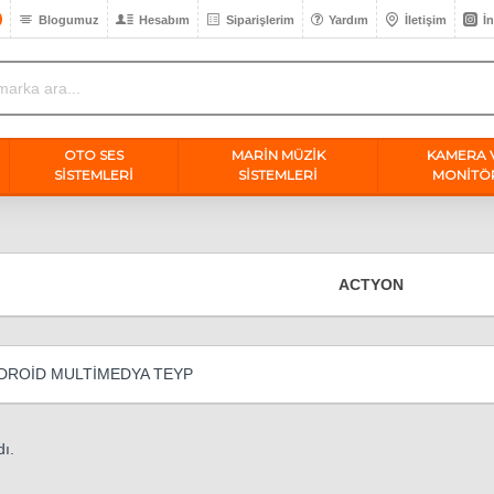
Blogumuz
Hesabım
Siparişlerim
Yardım
İletişim
İ
OTO SES
MARİN MÜZİK
KAMERA 
SISTEMLERI
SİSTEMLERİ
MONİTÖ
ACTYON
ROİD MULTİMEDYA TEYP
ı.