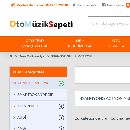
Müşteri Hizmetleri: 0542 10 222 10
Kampanyalar
Favorilerim
0
OTO TEYP
OEM
OTO
ÇERÇEVELERİ
MULTIMEDYA
TEYPLER
Oem Multimedya
SSANGYONG
ACTYON
Tüm Kategoriler
OEM MULTİMEDYA
SMARTBOX ANDROİD
SSANGYONG ACTYON AND
ALFA ROMEO
AUDİ
Bu kategoride ürün bulunamad
BMW