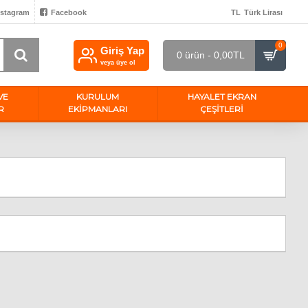
nstagram
Facebook
TL
Türk Lirası
0
Giriş Yap
0 ürün - 0,00TL
veya üye ol
VE
KURULUM
HAYALET EKRAN
R
EKİPMANLARI
ÇEŞITLERI