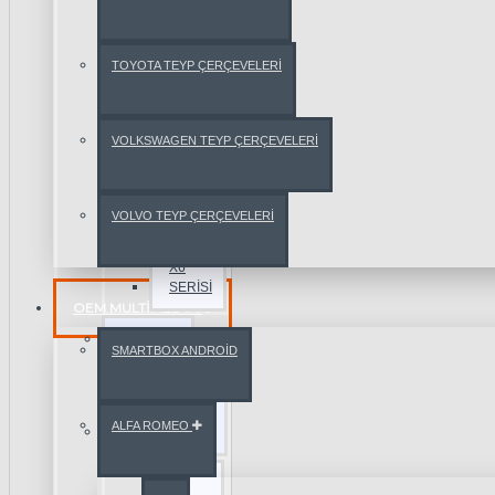
BMW
X4
TOYOTA TEYP ÇERÇEVELERİ
SERİSİ
BMW
VOLKSWAGEN TEYP ÇERÇEVELERİ
X5
SERİSİ
VOLVO TEYP ÇERÇEVELERİ
BMW
X6
SERİSİ
OEM MULTIMEDYA
CHERY
SMARTBOX ANDROİD
CHEVROLET
ALFA ROMEO