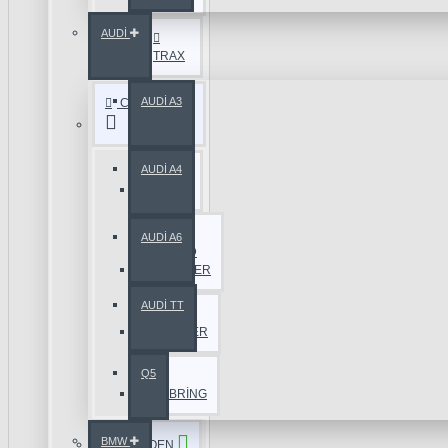
AUDİ
TRAX
AUDİ A3
CHRYSLER
AUDİ A4
300
C
AUDİ A6
GRAND
VOYAGER
AUDİ TT
PT
CRUISER
Q5
SEBRİNG
BMW
CİTROEN