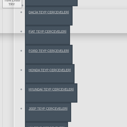
Türk Lirası
TRY
ROMEO
DACİA TEYP ÇERÇEVELERİ
147
159
FİAT TEYP ÇERÇEVELERİ
BRERA
FORD TEYP ÇERÇEVELERİ
GİULİETTA
HONDA TEYP ÇERÇEVELERİ
GT
HYUNDAİ TEYP ÇERÇEVELERİ
MİTO
JEEP TEYP ÇERÇEVELERİ
SPİDER