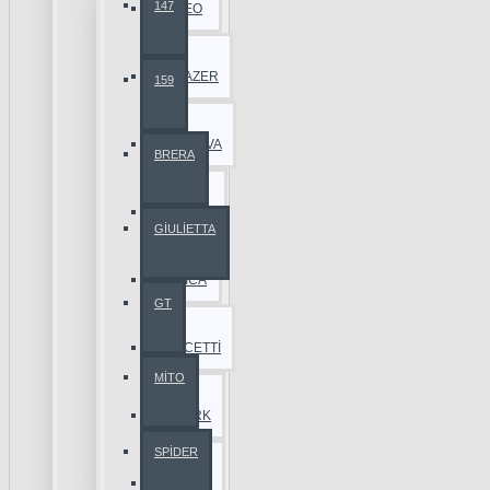
147
AVEO
BLAZER
159
CAPTİVA
BRERA
CRUZE
GİULİETTA
EPİCA
GT
LACETTİ
MİTO
SPARK
SPİDER
TAHOE