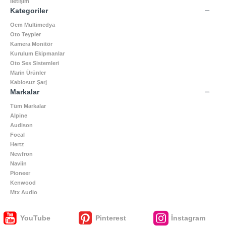
İletişim
Kategoriler
Oem Multimedya
Oto Teypler
Kamera Monitör
Kurulum Ekipmanlar
Oto Ses Sistemleri
Marin Ürünler
Kablosuz Şarj
Markalar
Tüm Markalar
Alpine
Audison
Focal
Hertz
Newfron
Naviin
Pioneer
Kenwood
Mtx Audio
YouTube
Pinterest
İnstagram