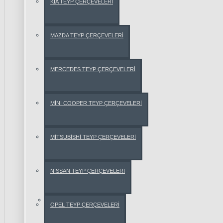
KİA TEYP ÇERÇEVELERİ
AUDİ
A3
MAZDA TEYP ÇERÇEVELERİ
AUDİ
MERCEDES TEYP ÇERÇEVELERİ
A4
MİNİ COOPER TEYP ÇERÇEVELERİ
AUDİ
A6
MİTSUBİSHİ TEYP ÇERÇEVELERİ
AUDİ
TT
NİSSAN TEYP ÇERÇEVELERİ
Q5
BMW
OPEL TEYP ÇERÇEVELERİ