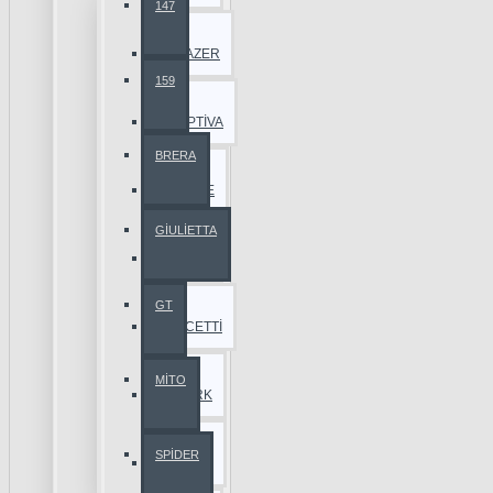
147
BLAZER
159
CAPTİVA
BRERA
CRUZE
GİULİETTA
EPİCA
GT
LACETTİ
MİTO
SPARK
SPİDER
TAHOE