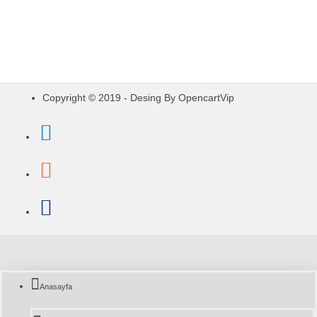
Oto Ses ve Görüntü Sistemleri -
Bandırma
Copyright © 2019 - Desing By OpencartVip
Anasayfa