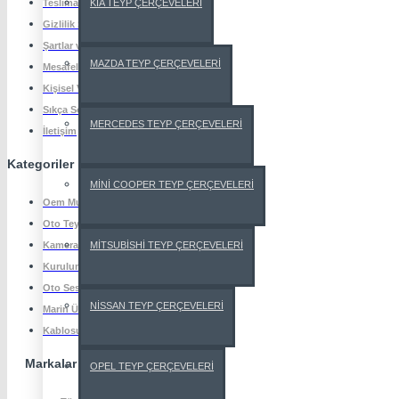
KİA TEYP ÇERÇEVELERİ
Teslimat Bilgisi
Gizlilik Sözleşmesi
Şartlar ve Koşullar
MAZDA TEYP ÇERÇEVELERİ
Mesafeli Satış Sözleşmesi
Kişisel Verilerin Korunması
Sıkça Sorulan Sorular
MERCEDES TEYP ÇERÇEVELERİ
İletişim
Kategoriler
MİNİ COOPER TEYP ÇERÇEVELERİ
Oem Multimedya
Oto Teypler
MİTSUBİSHİ TEYP ÇERÇEVELERİ
Kamera Monitör
Kurulum Ekipmanlar
Oto Ses Sistemleri
NİSSAN TEYP ÇERÇEVELERİ
Marin Ürünler
Kablosuz Şarj
Markalar
OPEL TEYP ÇERÇEVELERİ