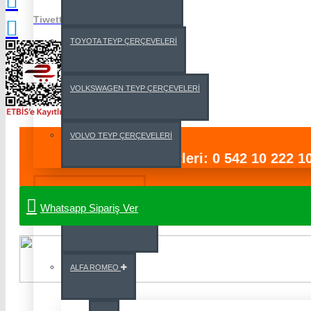
Tiwetter
TOYOTA TEYP ÇERÇEVELERİ
VOLKSWAGEN TEYP ÇERÇEVELERİ
VOLVO TEYP ÇERÇEVELERİ
Müşteri Hizmetleri: 0 542 10 222 1
OEM MULTIMEDYA
Whatsapp Sipariş Ver
SMARTBOX ANDROİD
ALFA ROMEO