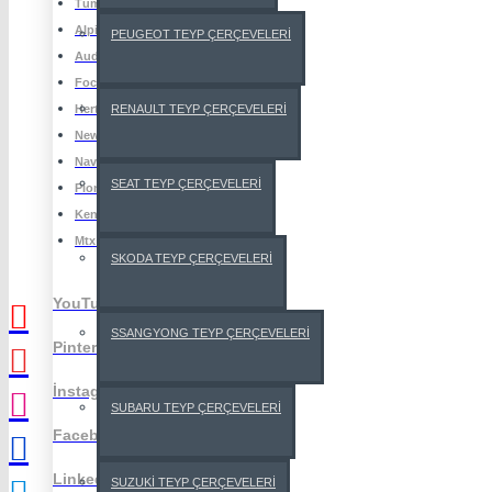
Tüm Markalar
Alpine
PEUGEOT TEYP ÇERÇEVELERİ
Audison
Focal
RENAULT TEYP ÇERÇEVELERİ
Hertz
Newfron
Naviin
SEAT TEYP ÇERÇEVELERİ
Pioneer
Kenwood
Mtx Audio
SKODA TEYP ÇERÇEVELERİ
YouTube
SSANGYONG TEYP ÇERÇEVELERİ
Pinterest
İnstagram
SUBARU TEYP ÇERÇEVELERİ
Facebook
LinkedIn
SUZUKİ TEYP ÇERÇEVELERİ